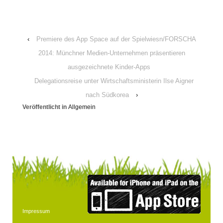
‹
Premiere des App Space auf der Spielwiesn/FORSCHA
2014: Münchner Medien-Unternehmen präsentieren
ausgezeichnete Kinder-Apps
Delegationsreise unter Wirtschaftsministerin Ilse Aigner
nach Südkorea
›
Veröffentlicht in
Allgemein
Impressum